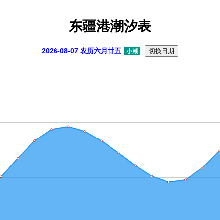
东疆港潮汐表
2026-08-07 农历六月廿五
切换日期
小潮