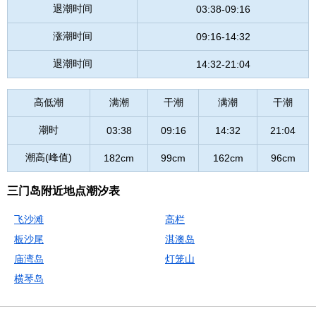
退潮时间
03:38-09:16
涨潮时间
09:16-14:32
退潮时间
14:32-21:04
高低潮
满潮
干潮
满潮
干潮
潮时
03:38
09:16
14:32
21:04
潮高(峰值)
182cm
99cm
162cm
96cm
三门岛附近地点潮汐表
飞沙滩
高栏
板沙尾
淇澳岛
庙湾岛
灯笼山
横琴岛