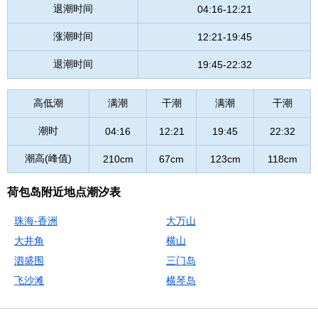
退潮时间
04:16-12:21
涨潮时间
12:21-19:45
退潮时间
19:45-22:32
高低潮
满潮
干潮
满潮
干潮
潮时
04:16
12:21
19:45
22:32
潮高(峰值)
210cm
67cm
123cm
118cm
荷包岛附近地点潮汐表
珠海-香洲
大万山
大井角
横山
泗盛围
三门岛
飞沙滩
横琴岛