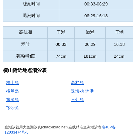
涨潮时间
00:33-06:29
退潮时间
06:29-16:18
高低潮
干潮
满潮
干潮
潮时
00:33
06:29
16:18
潮高(峰值)
74cm
181cm
24cm
横山附近地点潮汐表
桂山岛
高栏岛
横琴岛
珠海-九洲港
东澳岛
三灶岛
飞沙滩
查潮汐就用大鱼潮汐表(chaoxibiao.net),在线精准查询潮汐表
鲁ICP备
12033474号-5