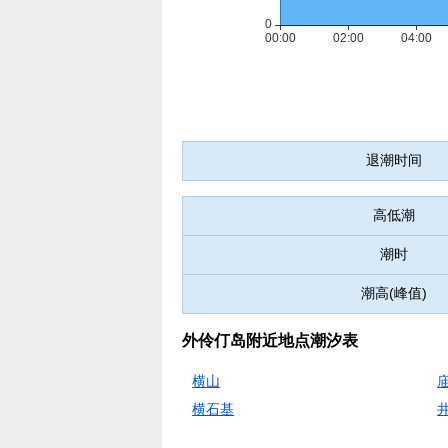
退潮时间
高低潮
潮时
潮高(峰值)
外伶仃岛附近地点潮汐表
横山
横石基