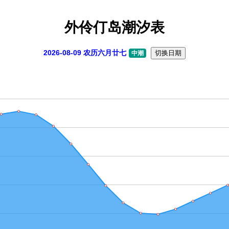
外伶仃岛潮汐表
2026-08-09 农历六月廿七
切换日期
中潮