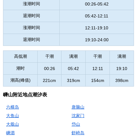
涨潮时间
00:26-05:42
退潮时间
05:42-12:11
涨潮时间
12:11-19:10
退潮时间
19:10-24:00
高低潮
干潮
满潮
干潮
满潮
潮时
00:26
05:42
12:11
19:10
潮高(峰值)
221cm
319cm
154cm
398cm
嵊山附近地点潮汐表
六横岛
唐脑山
大鱼山
沈家门
大戢山
岱山
嵊泗
虾峙岛