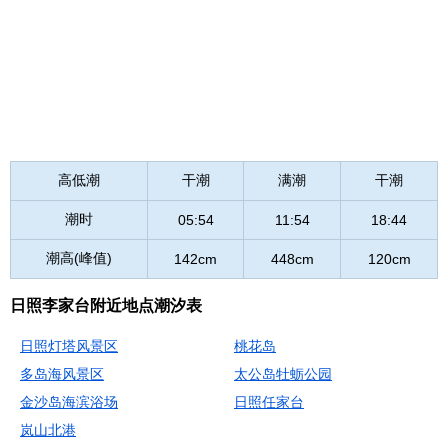
高低潮
干潮
满潮
干潮
潮时
05:54
11:54
18:44
潮高(峰值)
142cm
448cm
120cm
日照李家台附近地点潮汐表
日照灯塔风景区
桃花岛
多岛海风景区
太公岛牡蛎公园
金沙岛海滨浴场
日照任家台
岚山北港