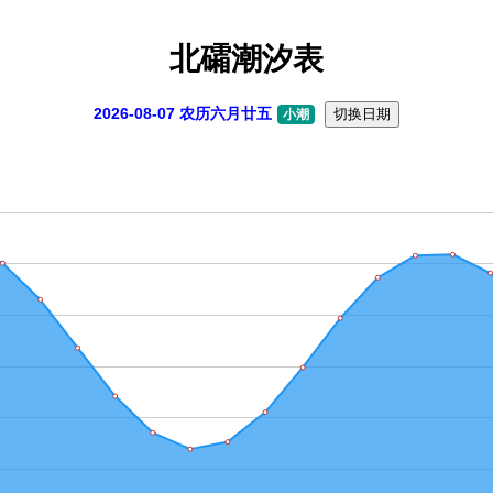
北礵潮汐表
2026-08-07 农历六月廿五
切换日期
小潮