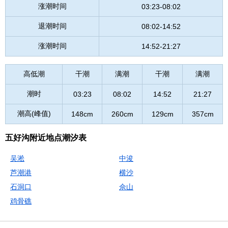
涨潮时间
03:23-08:02
退潮时间
08:02-14:52
涨潮时间
14:52-21:27
高低潮
干潮
满潮
干潮
满潮
潮时
03:23
08:02
14:52
21:27
潮高(峰值)
148cm
260cm
129cm
357cm
五好沟附近地点潮汐表
吴淞
中浚
芦潮港
横沙
石洞口
佘山
鸡骨礁