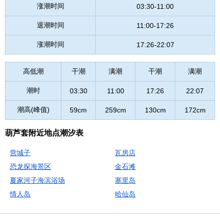
涨潮时间
03:30-11:00
退潮时间
11:00-17:26
涨潮时间
17:26-22:07
高低潮
干潮
满潮
干潮
满潮
潮时
03:30
11:00
17:26
22:07
潮高(峰值)
59cm
259cm
130cm
172cm
葫芦套附近地点潮汐表
营城子
瓦房店
恐龙探海景区
金石滩
夏家河子海滨浴场
塞里岛
情人岛
哈仙岛