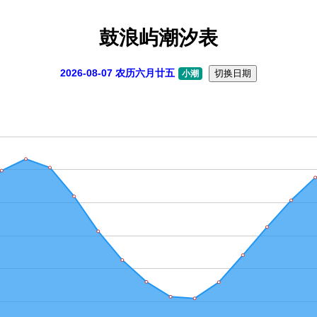
鼓浪屿潮汐表
2026-08-07 农历六月廿五
切换日期
小潮