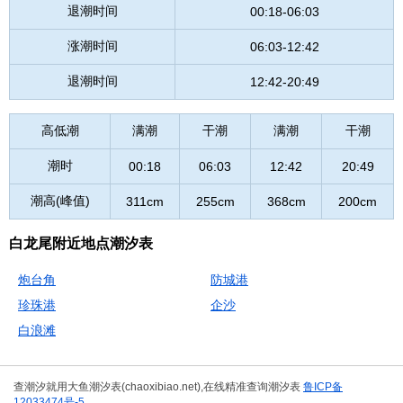
退潮时间
00:18-06:03
涨潮时间
06:03-12:42
退潮时间
12:42-20:49
高低潮
满潮
干潮
满潮
干潮
潮时
00:18
06:03
12:42
20:49
潮高(峰值)
311cm
255cm
368cm
200cm
白龙尾附近地点潮汐表
炮台角
防城港
珍珠港
企沙
白浪滩
查潮汐就用大鱼潮汐表(chaoxibiao.net),在线精准查询潮汐表
鲁ICP备
12033474号-5