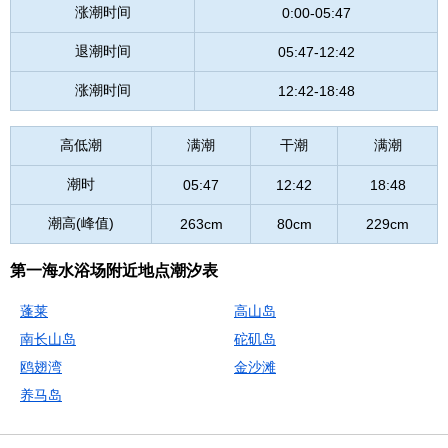
涨潮时间
0:00-05:47
退潮时间
05:47-12:42
涨潮时间
12:42-18:48
高低潮
满潮
干潮
满潮
潮时
05:47
12:42
18:48
潮高(峰值)
263cm
80cm
229cm
第一海水浴场附近地点潮汐表
蓬莱
高山岛
南长山岛
砣矶岛
鸥翅湾
金沙滩
养马岛