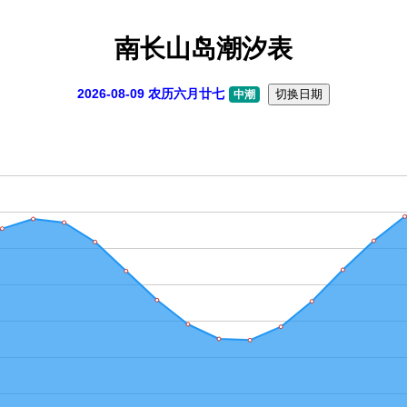
南长山岛潮汐表
2026-08-09 农历六月廿七
切换日期
中潮