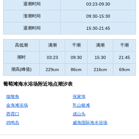
退潮时间
03:23-09:30
涨潮时间
09:30-15:30
退潮时间
15:30-21:45
高低潮
满潮
干潮
满潮
干潮
潮时
03:23
09:30
15:30
21:45
潮高(峰值)
229cm
86cm
216cm
69cm
葡萄滩海水浴场附近地点潮汐表
烟墩角
张家埠
金海滩浴场
乳山银滩
西霞口
成山头
鸡鸣岛
威海国际海水浴场