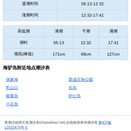
退潮时间
05:13-12:32
涨潮时间
12:32-17:41
高低潮
满潮
干潮
满潮
潮时
05:13
12:32
17:41
潮高(峰值)
171cm
68cm
127cm
海驴岛附近地点潮汐表
张家埠
荣成滨海公园
乳山口
石岛
南黄岛
刘公岛
小石岛
查潮汐就用大鱼潮汐表(chaoxibiao.net),在线精准查询潮汐表
鲁ICP备
12033474号-5