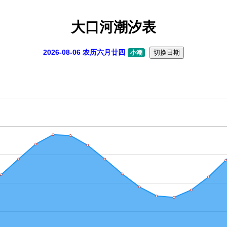
大口河潮汐表
2026-08-06 农历六月廿四
切换日期
小潮