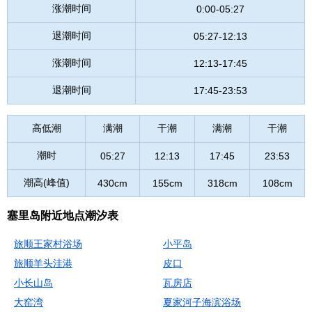
涨潮时间
0:00-05:27
退潮时间
05:27-12:13
涨潮时间
12:13-17:45
退潮时间
17:45-23:53
高低潮
满潮
干潮
满潮
干潮
潮时
05:27
12:13
17:45
23:53
潮高(峰值)
430cm
155cm
318cm
108cm
塞里岛附近地点潮汐表
旅顺王家村浴场
小平岛
旅顺羊头洼港
皮口
小长山岛
瓦房店
大窑湾
夏家河子海滨浴场