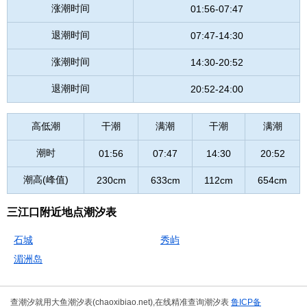
涨潮时间
01:56-07:47
退潮时间
07:47-14:30
涨潮时间
14:30-20:52
退潮时间
20:52-24:00
高低潮
干潮
满潮
干潮
满潮
潮时
01:56
07:47
14:30
20:52
潮高(峰值)
230cm
633cm
112cm
654cm
三江口附近地点潮汐表
石城
秀屿
湄洲岛
查潮汐就用大鱼潮汐表(chaoxibiao.net),在线精准查询潮汐表
鲁ICP备