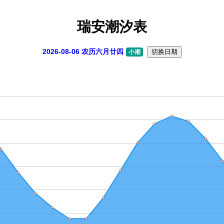
瑞安潮汐表
2026-08-06 农历六月廿四
切换日期
小潮