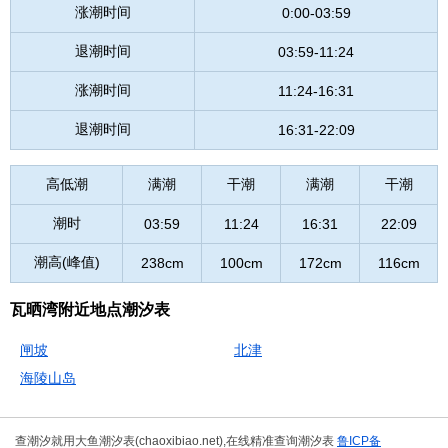
涨潮时间
0:00-03:59
退潮时间
03:59-11:24
涨潮时间
11:24-16:31
退潮时间
16:31-22:09
高低潮
满潮
干潮
满潮
干潮
潮时
03:59
11:24
16:31
22:09
潮高(峰值)
238cm
100cm
172cm
116cm
瓦晒湾附近地点潮汐表
闸坡
北津
海陵山岛
查潮汐就用大鱼潮汐表(chaoxibiao.net),在线精准查询潮汐表
鲁ICP备