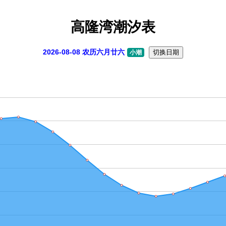
高隆湾潮汐表
2026-08-08 农历六月廿六
切换日期
小潮