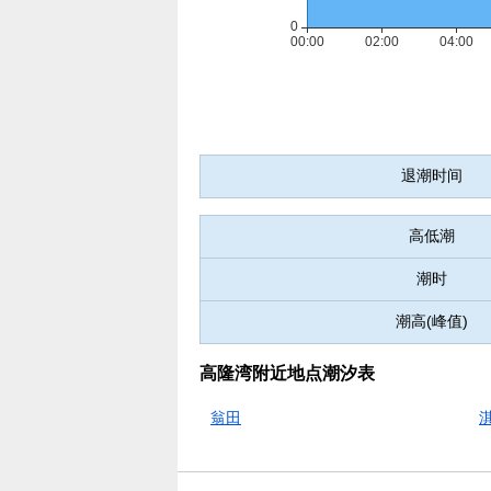
退潮时间
高低潮
潮时
潮高(峰值)
高隆湾附近地点潮汐表
翁田