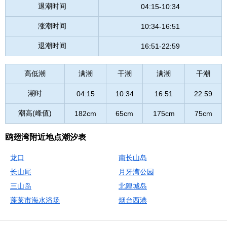
退潮时间
04:15-10:34
涨潮时间
10:34-16:51
退潮时间
16:51-22:59
高低潮
满潮
干潮
满潮
干潮
潮时
04:15
10:34
16:51
22:59
潮高(峰值)
182cm
65cm
175cm
75cm
鸥翅湾附近地点潮汐表
龙口
南长山岛
长山尾
月牙湾公园
三山岛
北隍城岛
蓬莱市海水浴场
烟台西港