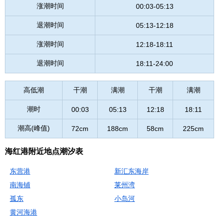
涨潮时间
00:03-05:13
退潮时间
05:13-12:18
涨潮时间
12:18-18:11
退潮时间
18:11-24:00
高低潮
干潮
满潮
干潮
满潮
潮时
00:03
05:13
12:18
18:11
潮高(峰值)
72cm
188cm
58cm
225cm
海红港附近地点潮汐表
东营港
新汇东海岸
南海铺
莱州湾
孤东
小岛河
黄河海港