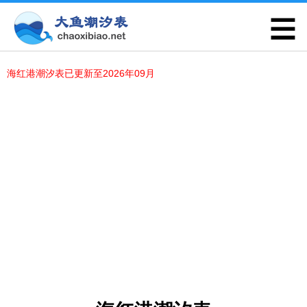
海红港潮汐表已更新至2026年09月