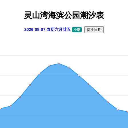
灵山湾海滨公园潮汐表
2026-08-07 农历六月廿五
切换日期
小潮