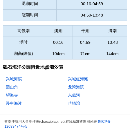
退潮时间
00:16-04:59
涨潮时间
04:59-13:48
高低潮
满潮
干潮
满潮
潮时
00:16
04:59
13:48
潮高(峰值)
104cm
71cm
144cm
碣石海洋公园附近地点潮汐表
兴城海滨
兴城红海滩
团山角
龙湾海滨
望海寺
东戴河
绥中海滩
芷锚湾
查潮汐就用大鱼潮汐表(chaoxibiao.net),在线精准查询潮汐表
鲁ICP备
12033474号-5