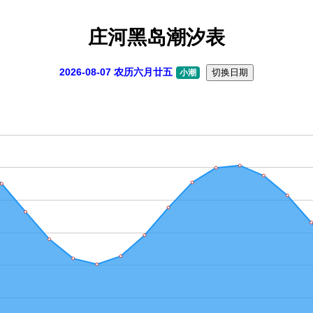
庄河黑岛潮汐表
2026-08-07 农历六月廿五
切换日期
小潮