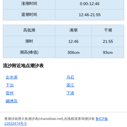
涨潮时间
0:00-12:46
退潮时间
12:46-21:55
高低潮
满潮
干潮
潮时
12:46
21:55
潮高(峰值)
306cm
93cm
流沙附近地点潮汐表
企水港
乌石
下泊
湛江
雷州
下港
硇洲岛
查潮汐就用大鱼潮汐表(chaoxibiao.net),在线精准查询潮汐表
鲁ICP备
12033474号-5